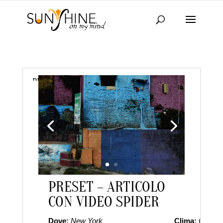
PRESET – ARTICOLO CON VIDEO SPIDER
Video
da
laraadmin
|
Ott 12, 2020
|
Senza categoria
Player
PRESET – ARTICOLO
CON VIDEO SPIDER
Dove:
New York
Clima:
Contine