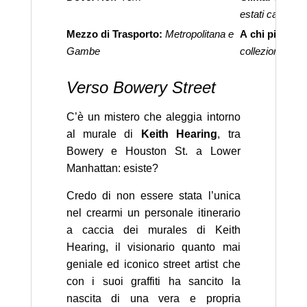
estati calde
Mezzo di Trasporto:
Metropolitana e
A chi piace:
Ta
Gambe
collezionisti di
Verso Bowery Street
C’è un mistero che aleggia intorno
al murale di
Keith Hearing
, tra
Bowery e Houston St. a Lower
Manhattan: esiste?
Credo di non essere stata l’unica
nel crearmi un personale itinerario
a caccia dei murales di Keith
Hearing, il visionario quanto mai
geniale ed iconico street artist che
con i suoi graffiti ha sancito la
nascita di una vera e propria