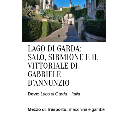
LAGO DI GARDA:
SALÒ, SIRMIONE E IL
VITTORIALE DI
GABRIELE
D’ANNUNZIO
Dove:
Lago di Garda – Italia
Clim
Mezzo di Trasporto:
macchina e gambe
A chi
archit
al mar