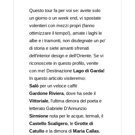
cercat
Questo tour fa per voi se: avete solo
un giorno o un week end, vi spostate
volentieri con mezzi propri (fanno
ottimizzare il tempo!), amate i laghi le
albe e i tramonti, non disdegnate un po’
di storia e siete amanti sfrenati
dell’interior design e dell’Oriente. Se vi
riconoscete in questo profilo, venite
con me! Destinazione
Lago di Garda!
In questo articolo visiteremo:
Salò
per un veloce caffè
Gardone Riviera
, dove ha sede il
Vittoriale
, l’ultima dimora del poeta e
letterato Gabriele D’Annunzio
Sirmione
nota per le acque, termali, il
Castello Scaligero
, le
Grotte di
Catullo
e la dimora di
Maria Callas.