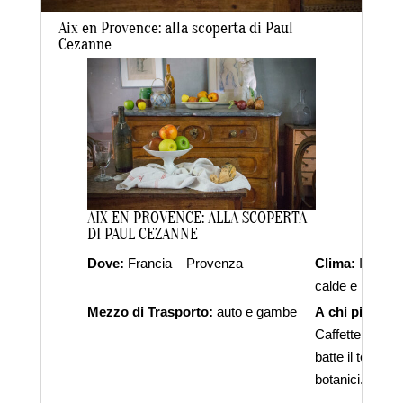
Aix en Provence: alla scoperta di Paul
Cezanne
da
laraadmin
|
Ott 8, 2021
|
IN EVIDENZA
,
TRAVEL
AIX EN PROVENCE: ALLA SCOPERTA
DI PAUL CEZANNE
Dove:
Francia – Provenza
Clima:
Inverni 
calde e mitigat
Mezzo di Trasporto:
auto e gambe
A chi piace:
Ai
Caffetterie, agli 
batte il tempo, 
botanici.