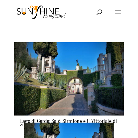
Lago di Garda: Salò, Sirmione e il Vittoriale di
Gabriele D’Annunzio
da
laraadmin
|
Nov 9, 2021
|
IN EVIDENZA
,
TRAVEL