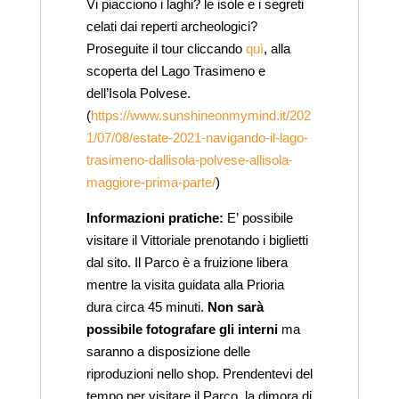
Vi piacciono i laghi? le isole e i segreti
celati dai reperti archeologici?
Proseguite il tour cliccando
quì
, alla
scoperta del Lago Trasimeno e
dell’Isola Polvese.
(
https://www.sunshineonmymind.it/202
1/07/08/estate-2021-navigando-il-lago-
trasimeno-dallisola-polvese-allisola-
maggiore-prima-parte/
)
Informazioni pratiche:
E’ possibile
visitare il Vittoriale prenotando i biglietti
dal sito. Il Parco è a fruizione libera
mentre la visita guidata alla Prioria
dura circa 45 minuti.
Non sarà
possibile fotografare gli interni
ma
saranno a disposizione delle
riproduzioni nello shop. Prendentevi del
tempo per visitare il Parco, la dimora di