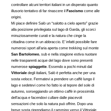
controllare alcuni territori italiani in un disperato quanto
illusorio tentativo di far rinascere il
Fascismo
come alle
origini.
Mi piace definire Salò un “salotto a cielo aperto” grazie
alla posizione privilegiata sul lago di Garda, gli scorci
minuziosamente curati e la natura che cinge la
cittadina come in un abbraccio. E’ infatti possibile fare
numerosi sport all’aria aperta come trekking sul monte
San Bartolomeo
, sub e nella stagione estiva nuotare
nelle trasparenti acque del lago dove sono presenti
numerose
spiaggette
. Essendo a pochi minuti dal
Vittoriale
degli italiani, Salò è perfetta anche per una
sosta veloce. Fermatevi a prendere un caffè lungo il
lago e sedetevi come ho fatto io al tepore del sole di
autunno, sorseggiando un ottimo caffè in prossimità
dell’acqua e facendovi cullare dalle piacevoli
sensazioni che solo la natura può offrire. Dopo una
breve sosta riprendiamo il cammino verso il Vittoriale