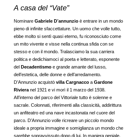
A casa del “Vate”
Nominare
Gabriele D’annunzio
è entrare in un mondo
pieno di infinite sfaccettature. Un uomo che volle tutto,
ebbe molto si sentì quasi eterno, fu riconosciuto come
un mito vivente e visse nella continua sfida con se
stesso e con il mondo. Tralasciamo la sua carriera
politica e dedichiamoci al poeta e letterato, esponente
del
Decadentismo
e grande amante del lusso,
dell’estetica, delle donne e dell’arredamento.
D’Annunzio acquistò
villa Cargnacco
a
Gardone
Riviera
nel 1921 e vi morì il 1 marzo del 1938.
All’interno del parco del Vittoriale tutto è solenne e
sacrale. Colonnati, riferimenti alla classicità, addirittura
un anfiteatro ed una nave incastonata nel cuore del
parco. D’Annunzio volle ricreare un piccolo mondo
ideale a propria immagine e somiglianza un mondo che
sarebbe sopravvissuto dopo di lui. In maniera geniale,