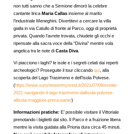
non tutti sanno che a Sirmione dimorò la celebre
cantante lirica
Maria Callas
insieme al marito
l’industriale Meneghini. Divertitevi a cercare la villa
gialla in via Catullo di fronte al Parco, oggi di proprietà
privata. Quando l’avrete trovata, chiudete gli occhi e
ripensate alla sacra voce della “Divina” mentre vola
angelica tra le note di
Casta Diva
.
Vi piacciono i laghi? le isole e i segreti celati dai reperti
archeologici? Proseguite il tour cliccando
quì
, alla
scoperta del Lago Trasimeno e dell’Isola Polvese.
(
https://www.sunshineonmymind.it/2021/07/08/estate-
2021-navigando-il-lago-trasimeno-dallisola-polvese-
allisola-maggiore-prima-parte/
)
Informazioni pratiche:
E’ possibile visitare il Vittoriale
prenotando i biglietti dal sito. Il Parco è a fruizione libera
mentre la visita guidata alla Prioria dura circa 45 minuti.