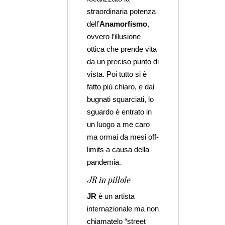
straordinaria potenza
dell’
Anamorfismo
,
ovvero l’illusione
ottica che prende vita
da un preciso punto di
vista. Poi tutto si è
fatto più chiaro, e dai
bugnati squarciati, lo
sguardo è entrato in
un luogo a me caro
ma ormai da mesi off-
limits a causa della
pandemia.
JR in pillole
JR
è un artista
internazionale ma non
chiamatelo “street