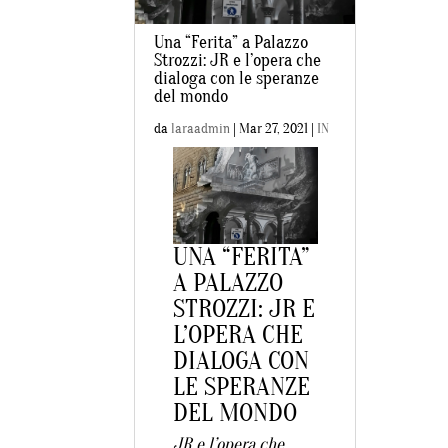
Una “Ferita” a Palazzo
Strozzi: JR e l’opera che
dialoga con le speranze
del mondo
da
laraadmin
|
Mar 27, 2021
|
IN
EVIDENZA
,
LIFESTYLE
UNA “FERITA”
A PALAZZO
STROZZI: JR E
L’OPERA CHE
DIALOGA CON
LE SPERANZE
DEL MONDO
JR e l’opera che