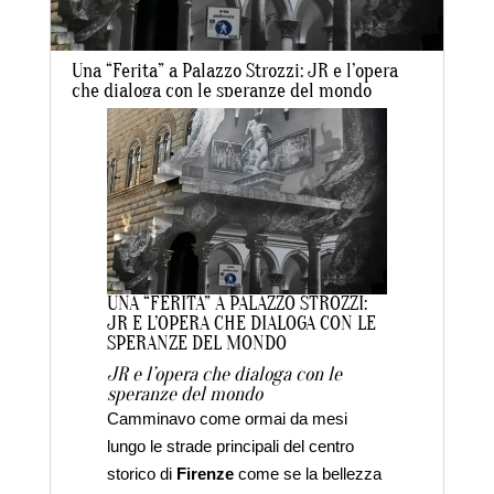
Una “Ferita” a Palazzo Strozzi: JR e l’opera
che dialoga con le speranze del mondo
da
laraadmin
|
Mar 27, 2021
|
IN EVIDENZA
,
LIFESTYLE
UNA “FERITA” A PALAZZO STROZZI:
JR E L’OPERA CHE DIALOGA CON LE
SPERANZE DEL MONDO
JR e l’opera che dialoga con le
speranze del mondo
Camminavo come ormai da mesi
lungo le strade principali del centro
storico di
Firenze
come se la bellezza