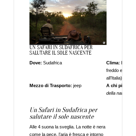
UN SAFARI IN SUDAFRICA PER
SALUTARE IL SOLE NASCENTE
Dove:
Sudafrica
Clima:
Estate 
freddo e piovoso
all’Italia)
Mezzo di Trasporto:
jeep
A chi piace:
ag
della natura, agli
Un Safari in Sudafrica per
salutare il sole nascente
Alle 4 suona la sveglia. La notte è nera
come la pece, l’aria è fresca e intorno