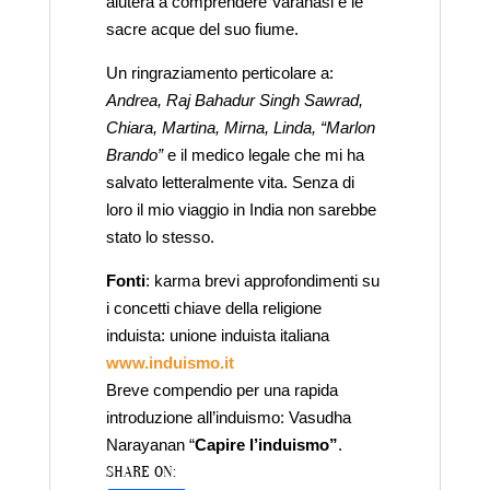
aiuterà a comprendere Varanasi e le
sacre acque del suo fiume.
Un ringraziamento perticolare a:
Andrea, Raj Bahadur Singh Sawrad,
Chiara, Martina, Mirna, Linda, “Marlon
Brando”
e il medico legale che mi ha
salvato letteralmente vita. Senza di
loro il mio viaggio in India non sarebbe
stato lo stesso.
Fonti
: karma brevi approfondimenti su
i concetti chiave della religione
induista: unione induista italiana
www.induismo.it
Breve compendio per una rapida
introduzione all’induismo: Vasudha
Narayanan “
Capire l’induismo”
.
SHARE ON: