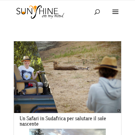
Un Safari in Sudafrica per salutare il sole
nascente
da
laraadmin
|
Feb 7, 2021
|
IN EVIDENZA
,
TRAVEL