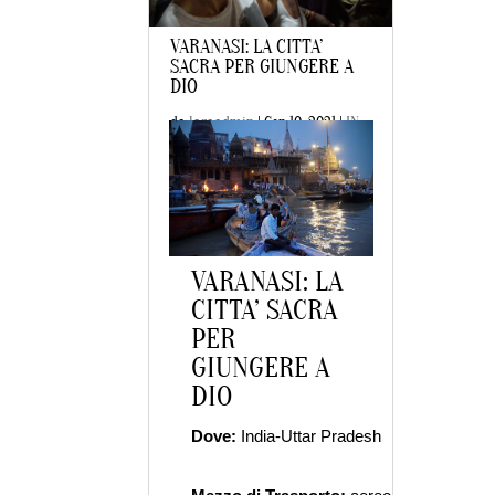
VARANASI: LA CITTA’
SACRA PER GIUNGERE A
DIO
da
laraadmin
|
Gen 10, 2021
|
IN
EVIDENZA
,
TRAVEL
VARANASI: LA
CITTA’ SACRA
PER
GIUNGERE A
DIO
Dove:
India-Uttar Pradesh
Cl
più