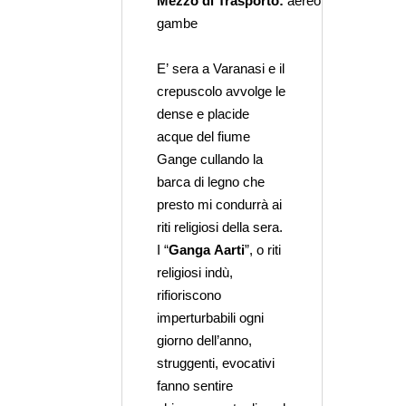
Mezzo di Trasporto:
aereo, jeep e
A c
gambe
vuo
alt
E’ sera a Varanasi e il
crepuscolo avvolge le
dense e placide
acque del fiume
Gange cullando la
barca di legno che
presto mi condurrà ai
riti religiosi della sera.
I “
Ganga Aarti
”, o riti
religiosi indù,
rifioriscono
imperturbabili ogni
giorno dell’anno,
struggenti, evocativi
fanno sentire