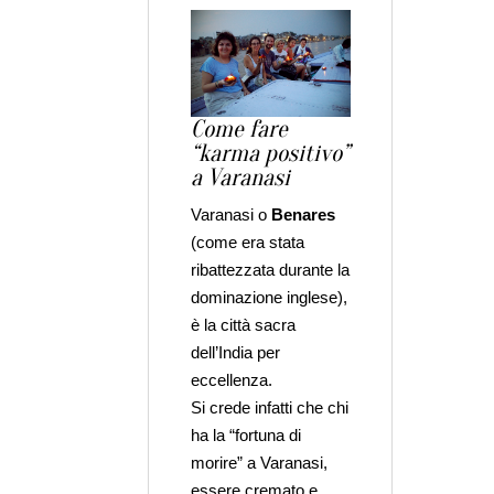
Come fare
“karma positivo”
a Varanasi
Varanasi o
Benares
(come era stata
ribattezzata durante la
dominazione inglese),
è la città sacra
dell’India per
eccellenza.
Si crede infatti che chi
ha la “fortuna di
morire” a Varanasi,
essere cremato e