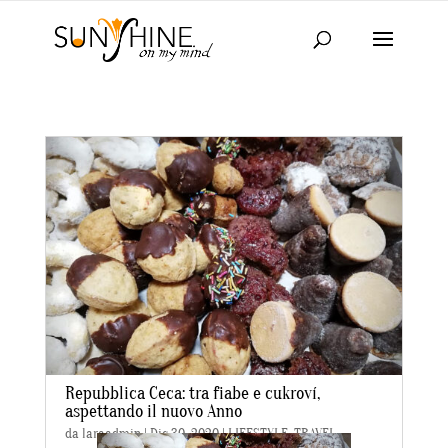
Repubblica Ceca: tra fiabe e cukroví,
aspettando il nuovo Anno
da
laraadmin
|
Dic 30, 2020
|
LIFESTYLE
,
TRAVEL