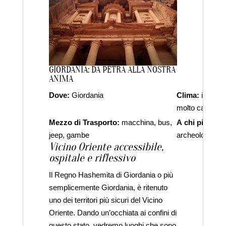
GIORDANIA: DA PETRA ALLA NOSTRA
ANIMA
Dove:
Giordania
Clima:
inverno
molto calde
Mezzo di Trasporto:
macchina, bus,
A chi piace:
ai
jeep, gambe
archeologia, agl
Vicino Oriente accessibile,
ospitale e riflessivo
Il Regno Hashemita di Giordania o più
semplicemente Giordania, è ritenuto
uno dei territori più sicuri del Vicino
Oriente. Dando un’occhiata ai confini di
questo stato, vedremo luoghi che sono