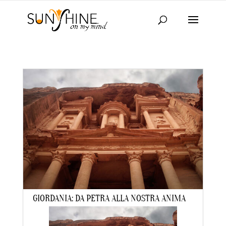
GIORDANIA: DA PETRA ALLA NOSTRA ANIMA
da
laraadmin
|
Dic 8, 2020
|
IN EVIDENZA
,
TRAVEL