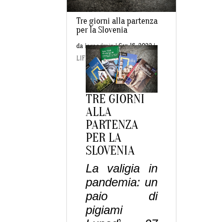
Tre giorni alla partenza
per la Slovenia
da
laraadmin
|
Gen 16, 2022
|
LIFESTYLE
TRE GIORNI
ALLA
PARTENZA
PER LA
SLOVENIA
La valigia in
pandemia: un
paio di
pigiami