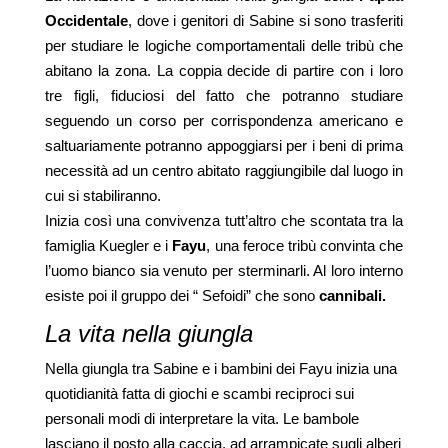
Occidentale
, dove i genitori di Sabine si sono trasferiti
per studiare le logiche comportamentali delle tribù che
abitano la zona. La coppia decide di partire con i loro
tre figli, fiduciosi del fatto che potranno studiare
seguendo un corso per corrispondenza americano e
saltuariamente potranno appoggiarsi per i beni di prima
necessità ad un centro abitato raggiungibile dal luogo in
cui si stabiliranno.
Inizia così una convivenza tutt’altro che scontata tra la
famiglia Kuegler e i
Fayu
, una feroce tribù convinta che
l’uomo bianco sia venuto per sterminarli. Al loro interno
esiste poi il gruppo dei “ Sefoidi” che sono
cannibali.
La vita nella giungla
Nella giungla tra Sabine e i bambini dei Fayu inizia una
quotidianità fatta di giochi e scambi reciproci sui
personali modi di interpretare la vita. Le bambole
lasciano il posto alla caccia, ad arrampicate sugli alberi