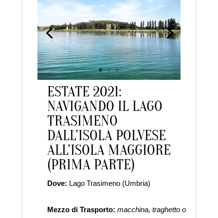
da
laraadmin
|
Lug 8, 2021
|
IN EVIDENZA
,
TRAVEL
ESTATE 2021:
NAVIGANDO IL LAGO
TRASIMENO
DALL’ISOLA POLVESE
ALL’ISOLA MAGGIORE
(PRIMA PARTE)
Dove:
Lago Trasimeno (Umbria)
Clim
Mezzo di Trasporto:
macchina, traghetto o
A chi