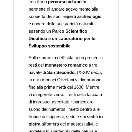
con il suo
percorso ad anello
permette di andare agevolmente alla
scoperta dei suoi
reperti archeologici
e godere delle sue varietà naturali
essendo un
Parco Scientifico
Didattico e un Laboratorio per lo
Sviluppo sostenibile.
Sulla sommità dell’isola sono presenti i
resti del
monastero romanico
a tre
navate di
San Secondo,
(X-XIV sec.),
in cui i monaci Olivetani vi dimorarono
fino alla prima metà del 1600. Mentre
vi diregerete verso i resti della facciata
di ingresso, ascoltate il particolare
suono dei numerosi insetti dentro alle
fronde dei cipressi, sedete sui
sedili in
pietra
all’ombra dei maestosi ulivi, e
godetevi lo spettacolo della natura e