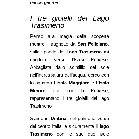
barca, gambe
contem
di bac
I tre gioielli del Lago
Trasimeno
Penso alla magia della scoperta
mentre il traghetto da
San Feliciano
,
sulle sponde del
Lago Trasimeno
mi
conduce verso l’I
sola Polvese
.
Abbagliata dallo scintillio del sole
nell’increspatura dell’acqua, cerco con
lo sguardo
l’Isola Maggiore
e
l’Isola
Minore,
che con la
Polvese
,
rappresentano i tre gioielli del lago
Trasimeno.
Siamo in
Umbria
, nel polmone verde
del centro Italia, e sicuramente il
lago
Trasimeno
con le sue due isole