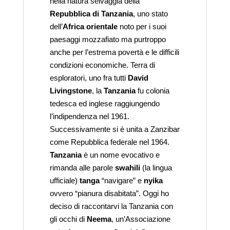
nella natura selvaggia della
Repubblica di Tanzania
, uno stato
dell’
Africa orientale
noto per i suoi
paesaggi mozzafiato ma purtroppo
anche per l’estrema povertà e le difficili
condizioni economiche. Terra di
esploratori, uno fra tutti
David
Livingstone
, la
Tanzania
fu colonia
tedesca ed inglese raggiungendo
l’indipendenza nel 1961.
Successivamente si è unita a Zanzibar
come Repubblica federale nel 1964.
Tanzania
è un nome evocativo e
rimanda alle parole
swahili
(la lingua
ufficiale)
tanga
“navigare” e
nyika
ovvero “pianura disabitata”. Oggi ho
deciso di raccontarvi la Tanzania con
gli occhi di
Neema
, un’Associazione