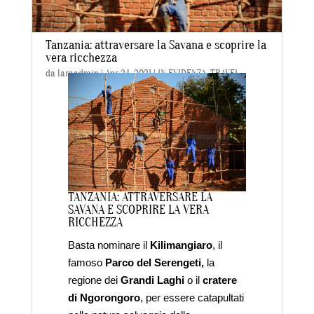
Tanzania: attraversare la Savana e scoprire la
vera ricchezza
da
laraadmin
|
Apr 24, 2021
|
IN EVIDENZA
,
TRAVEL
TANZANIA: ATTRAVERSARE LA
SAVANA E SCOPRIRE LA VERA
RICCHEZZA
Basta nominare il
Kilimangiaro
, il
famoso
Parco del Serengeti,
la
regione dei
Grandi Laghi
o il
cratere
di Ngorongoro
, per essere catapultati