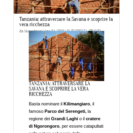
Tanzania: attraversare la Savana e scoprire la
vera ricchezza
da
laraadmin
|
Apr 24, 2021
|
IN EVIDENZA
,
TRAVEL
TANZANIA: ATTRAVERSARE LA
SAVANA E SCOPRIRE LA VERA
RICCHEZZA
Basta nominare il
Kilimangiaro
, il
famoso
Parco del Serengeti,
la
regione dei
Grandi Laghi
o il
cratere
di Ngorongoro
, per essere catapultati