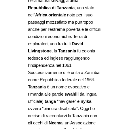
nella natura selvaggia della
Repubblica di Tanzania
, uno stato
dell’
Africa orientale
noto per i suoi
paesaggi mozzafiato ma purtroppo
anche per l’estrema povertà e le difficili
condizioni economiche. Terra di
esploratori, uno fra tutti
David
Livingstone
, la
Tanzania
fu colonia
tedesca ed inglese raggiungendo
l’indipendenza nel 1961.
Successivamente si è unita a Zanzibar
come Repubblica federale nel 1964.
Tanzania
è un nome evocativo e
rimanda alle parole
swahili
(la lingua
ufficiale)
tanga
“navigare” e
nyika
ovvero “pianura disabitata”. Oggi ho
deciso di raccontarvi la Tanzania con
gli occhi di
Neema
, un’Associazione