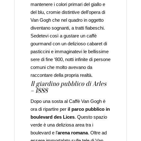
mantenere i colori primari del giallo e
del blu, cromie distintive dell’opera di
Van Gogh che nel quadro in oggetto
diventano sognanti, a tratti fiabeschi.
Sedetevi così a gustare un caffè
gourmand con un delizioso cabaret di
pasticcini e immaginatevi le bellissime
sere di fine ‘800, notti infinite di persone
comuni che molto avevano da
raccontare della propria realtà.
Il giardino pubblico di Arles
– 1888
Dopo una sosta al Caffè Van Gogh è
ora di ripartire per
il parco pubblico in
boulevard des Lices
. Questo spazio
verde è una deliziosa area tra i
boulevard e l’
arena
romana
. Oltre ad
essere immortalato sulle tele di Van