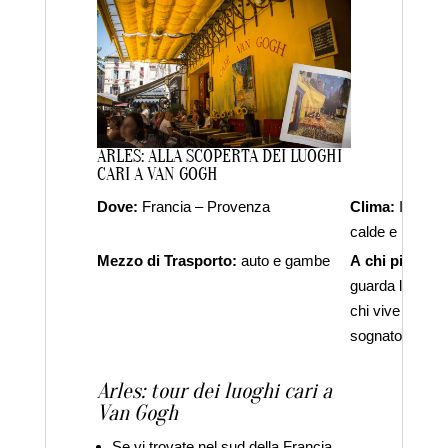
ARLES: ALLA SCOPERTA DEI LUOGHI
CARI A VAN GOGH
Dove:
Francia – Provenza
Clima:
Inverni 
calde e mitigat
Mezzo di Trasporto:
auto e gambe
A chi piace:
ai
guarda l’orologi
chi vive di luce,
sognatori.
Arles: tour dei luoghi cari a
Van Gogh
Se vi trovate nel sud della Francia