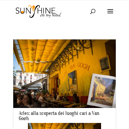
Arles: alla scoperta dei luoghi cari a Van
Gogh
da
laraadmin
|
Set 2, 2021
|
IN EVIDENZA
,
TRAVEL